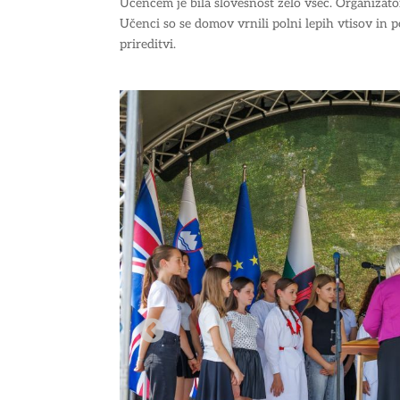
Učencem je bila slovesnost zelo všeč. Organizatorj
Učenci so se domov vrnili polni lepih vtisov in
prireditvi.