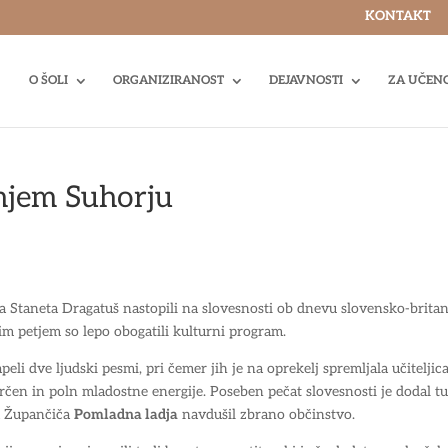
KONTAKT
O ŠOLI
ORGANIZIRANOST
DEJAVNOSTI
ZA UČEN
njem Suhorju
 Staneta Dragatuš nastopili na slovesnosti ob dnevu slovensko-brita
jim petjem so lepo obogatili kulturni program.
i dve ljudski pesmi, pri čemer jih je na oprekelj spremljala učiteljic
isrčen in poln mladostne energije. Poseben pečat slovesnosti je dodal tu
na Župančiča
Pomladna ladja
navdušil zbrano občinstvo.