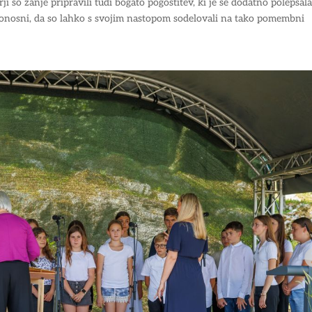
i so zanje pripravili tudi bogato pogostitev, ki je še dodatno polepšal
 ponosni, da so lahko s svojim nastopom sodelovali na tako pomembni