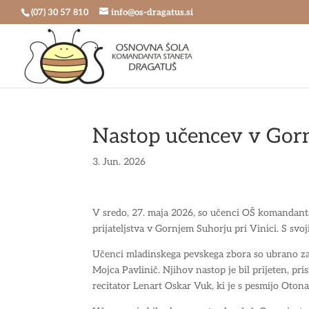
Skoči
(07) 30 57 810
info@os-dragatus.si
na
vsebino
Nastop učencev v Gor
3. Jun. 2026
V sredo, 27. maja 2026, so učenci OŠ komandanta
prijateljstva v Gornjem Suhorju pri Vinici. S svo
Učenci mladinskega pevskega zbora so ubrano zapel
Mojca Pavlinič. Njihov nastop je bil prijeten, pr
recitator Lenart Oskar Vuk, ki je s pesmijo Oto