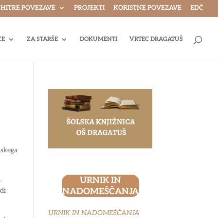
HITRE POVEZAVE
PROJEKTI
KORISTNE POVEZAVE
EDČ
CE
ZA STARŠE
DOKUMENTI
VRTEC DRAGATUŠ
nskega
a
URNIK IN
di
NADOMEŠČANJA
URNIK IN NADOMEŠČANJA